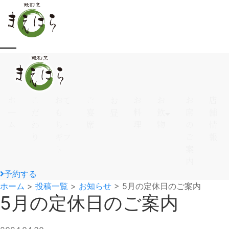
ホ
こ
おて
ご
お
お
お
店
お
ー
だ
も
宴
料
飲
席
舗
昼
ム
わ
ち・
席
理
物
の
情
り
ギフ
ご
報
ト
案
内
予約する
ホーム
>
投稿一覧
>
お知らせ
>
5月の定休日のご案内
5月の定休日のご案内